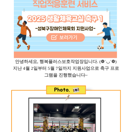
안녕하세요
,
행복플러스보호작업장입니다
. (
❁
´
◡
`
❁
)
지난
4
월
2
일부터
5
월
7
일까지 지원사업으로
축구 프로
그램을 진행했습니다
~