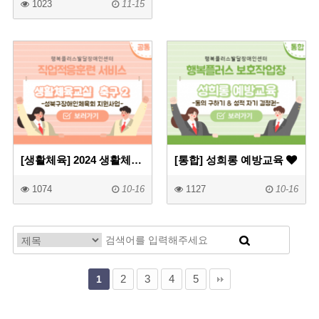
1023
11-15
[생활체육] 2024 생활체육교실 축구프로그램2
[통합] 성희롱 예방교육
1074
10-16
1127
10-16
2
3
4
5
1