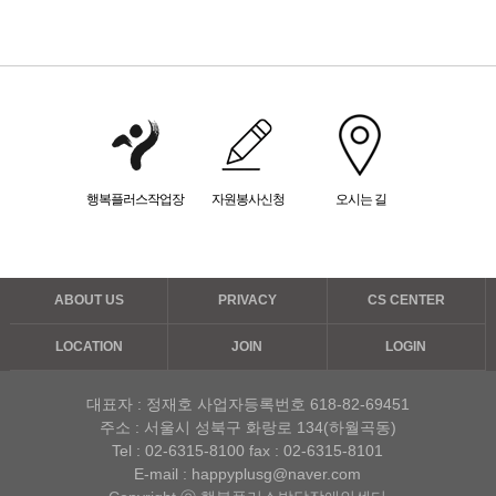
행복플러스작업장
자원봉사신청
오시는 길
ABOUT US
PRIVACY
CS CENTER
LOCATION
JOIN
LOGIN
대표자 : 정재호
사업자등록번호 618-82-69451
주소 : 서울시 성북구 화랑로 134(하월곡동)
Tel :
02-6315-8100
fax : 02-6315-8101
E-mail : happyplusg@naver.com