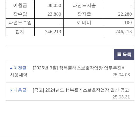
이월금
38,050
과년도지출
-
잡수입
23,880
잡지출
22,280
과년도수입
-
예비비
100
합계
746,213
746,213
목록
이전글
[2025년 3월] 행복플러스보호작업장 업무추진비
사용내역
25.04.08
다음글
[공고] 2024년도 행복플러스보호작업장 결산 공고
25.03.31