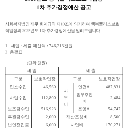
1
차 추가경정예산 공고
사회복지법인 재무
∙
회계규칙 제
10
조에 의거하여 행복플러스보호
작업장의
2025
년도
1
차 추가경정예산을 알려드립니다
.
1.
세입
·
세출 예산액
: 746,213
천원
2.
총괄표
(
단위
:
천원
)
세 입
세 출
구분
보호작업장
구분
보호작업장
입소수입
46,560
인건비
487,831
사
업무추진
사업수입
112,800
무
2,484
비
비
보조금수입
516,923
운영비
54,747
후원금수입
2,000
재산조성비
8,500
법인전입금
6,000
사업비
170,271