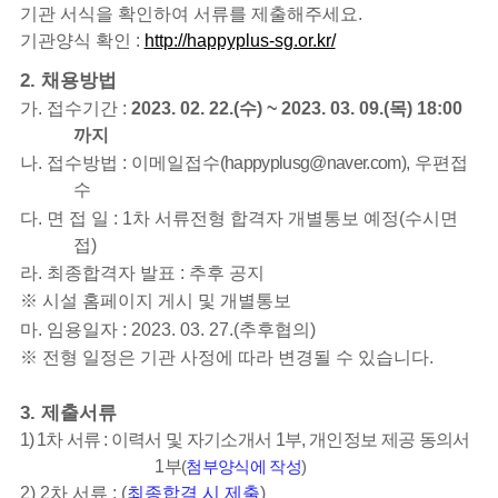
기관 서식을 확인하여 서류를 제출해주세요
.
기관양식 확인
:
http://happyplus-sg.or.kr/
2.
채용방법
가
.
접수기간
:
2023. 02. 22.(
수
) ~ 2023. 03. 09.(
목
) 18:00
까지
나
.
접수방법
:
이메일접수
(happyplusg@naver.com)
,
우편접
수
다
.
면 접 일
: 1
차 서류전형 합격자 개별통보 예정
(
수시면
접
)
라
.
최종합격자 발표
:
추후 공지
※
시설 홈페이지 게시 및 개별통보
마
.
임용일자
: 2023. 03. 27.(
추후협의
)
※
전형 일정은 기관 사정에 따라 변경될 수 있습니다
.
3.
제출서류
1) 1
차
서류
:
이력서 및 자기소개서
1
부
,
개인정보 제공 동의서
1
부
(
첨부양식에 작성
)
2) 2
차 서류
: (
최종합격 시 제출
)