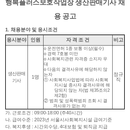
행복플러스보호작업장 생산판매기사 채
용 공고
1.
채용분야 및 응시조건
응시분야
인원
자 격 조 건
비고
o
운전면허
1
종 보통 이상
(
필수
)
o
경력
7
호봉 미만
o
사회복지관련 자격증 소지자 우
대
o
다음의 결격사유에 해당하지 않
생산판매
정규
는자
1
명
직
①
사회복지사업법에 따라 사회복
기사
지시설 종사자 결격사유에 해
당되지 않는 자
(
법 제
35
조의
2
제
2
항
)
②
범죄 및 성폭력범죄 조회 시 결
격사유가 없는 자
가
.
근로조건
: 09:00-18:00 (
주
40
시간
)
나
.
급여수준
: 2023
년 서울시사회복지시설 급여기준
다
.
복지후생
:
시간외수당
, 4
대보험 및 퇴직금 지급