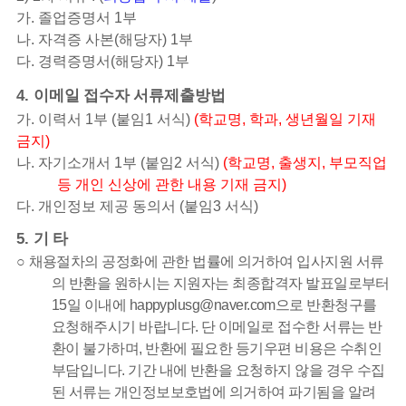
가
.
졸업증명서
1
부
나
.
자격증 사본
(
해당자
) 1
부
다
.
경력증명서
(
해당자
) 1
부
4.
이메일 접수자 서류제출방법
가
.
이력서
1
부
(
붙임
1
서식
)
(
학교명
,
학과
,
생년월일 기재
금지
)
나
.
자기소개서
1
부
(
붙임
2
서식
)
(
학교명
,
출생지
,
부모직업
등 개인 신상에 관한 내용 기재 금지
)
다
.
개인정보 제공 동의서
(
붙임
3
서식
)
5.
기 타
○
채용절차의 공정화에 관한 법률에 의거하여 입사지원 서류
의 반환을 원하시는 지원자는 최종합격자 발표일로부터
15
일 이내에
happyplusg@naver.com
으로 반환청구를
요청해주시기 바랍니다
.
단 이메일로 접수한 서류는 반
환이 불가하며
,
반환에 필요한 등기우편 비용은 수취인
부담입니다
.
기간 내에 반환을 요청하지 않을 경우 수집
된 서류는 개인정보보호법에 의거하여 파기됨을 알려