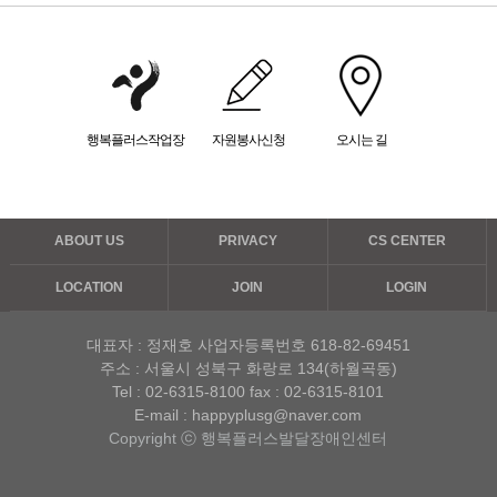
행복플러스작업장
자원봉사신청
오시는 길
ABOUT US
PRIVACY
CS CENTER
LOCATION
JOIN
LOGIN
대표자 : 정재호
사업자등록번호 618-82-69451
주소 : 서울시 성북구 화랑로 134(하월곡동)
Tel :
02-6315-8100
fax : 02-6315-8101
E-mail : happyplusg@naver.com
Copyright ⓒ 행복플러스발달장애인센터