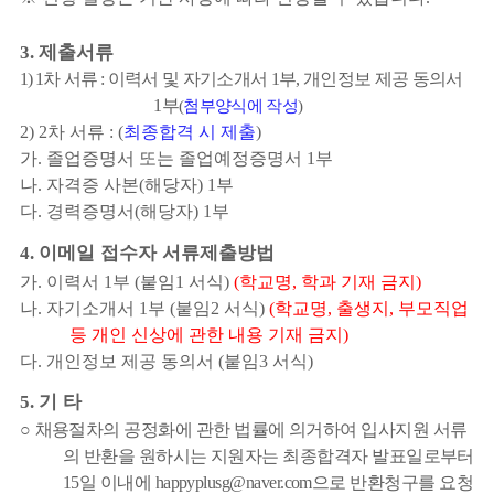
제출서류
3.
1) 1
차
서류
:
이력서 및 자기소개서
1
부
,
개인정보 제공 동의서
1
부
(
첨부양식에 작성
)
2) 2
차 서류
: (
최종합격 시 제출
)
가
.
졸업증명서 또는 졸업예정증명서
1
부
나
.
자격증 사본
(
해당자
) 1
부
다
.
경력증명서
(
해당자
) 1
부
이메일 접수자 서류제출방법
4.
가
.
이력서
1
부
(
붙임
1
서식
)
(
학교명
,
학과 기재 금지
)
나
.
자기소개서
1
부
(
붙임
2
서식
)
(
학교명
,
출생지
,
부모직업
등 개인 신상에 관한 내용 기재 금지
)
다
.
개인정보 제공 동의서
(
붙임
3
서식
)
기 타
5.
○
채용절차의 공정화에 관한 법률에 의거하여 입사지원 서류
의 반환을 원하시는 지원자는 최종합격자 발표일로부터
15
일 이내에
happyplusg@naver.com
으로 반환청구를 요청