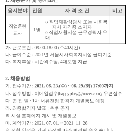
1.
응시분야
인원
자 격 조 건
비고
o
직업재활상담사 또는 사회복
직업훈련
지사 자격증 소지자
명
1
o
직업재활시설 근무경력자 우
교사
대
가
.
근로조건
: 09:00-18:00 (
주
40
시간
)
나
.
급여수준
: 2021
년 서울시사회복지시설 급여기준
다
.
복지후생
:
시간외수당
, 4
대보험 지급
채용방법
2.
가
.
접수기간
:
2021. 06. 23.(
수
) ~ 06. 29.(
화
) 17:00
까지
나
.
접수방법
:
이메일접수
(happyplusg@naver.com)
,
우편접수
다
.
면 접 일
: 1
차 서류전형 합격자 개별통보 예정
라
.
최종합격자 발표
:
추후 공지
※
시설 홈페이지 게시 및 개별통보
마
.
계약기간
: 2021. 07. 01. ~ 2021. 11. 28
※
전형 일정은 기관 사정에 따라 변경될 수 있습니다
.