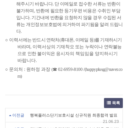
해주시기 바랍니다
.
단 이메일로 접수한 서류는 반환이
불가하며
,
반환에 필요한 등기우편 비용은 수취인 부담
입니다
.
기간내에 반환을 요청하지 않을 경우 수집된 서
류는 개인정보보호법에 의거하여 파기됨을 알려 드립니
다
.
○
이력서
에는 반드시 연락처
(
휴대폰
,
이메일 등
)
를 기재하시기
바라며
,
이력서상
의 기재착오 또는 누락이나 연락불능
으로 인한 불이익은
응시자의 책임임을 양지하시기
바랍니다
.
○
문의처
:
원하정 과장
(
☎
02-6959-8100 /
(happyplusg@naver.co
m)
목록
이전글
행복플러스단기보호시설 신규직원 최종합격 발표
21.06.23